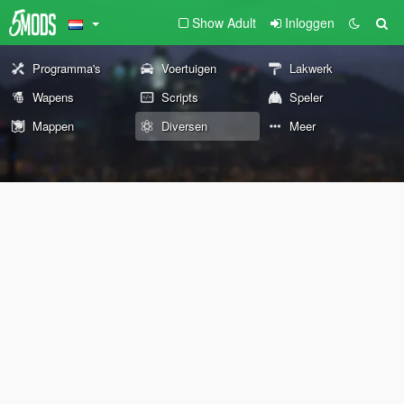
Show Adult
Inloggen
Programma's
Voertuigen
Lakwerk
Wapens
Scripts
Speler
Mappen
Diversen
Meer