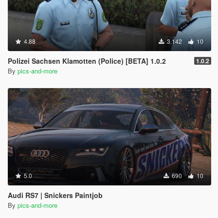
4.88
3.142
10
Polizei Sachsen Klamotten (Police) [BETA] 1.0.2
1.0.2
By
pics-and-more
5.0
690
10
Audi RS7 | Snickers Paintjob
By
pics-and-more