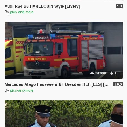
Audi RS4 B5 HARLEQUIN Style [Livery]
1.0
By
pics-and-more
14.330
18
Mercedes Atego Feuerwehr BF Dresden HLF [ELS] [Paintjob]
1.0.0
By
pics-and-more