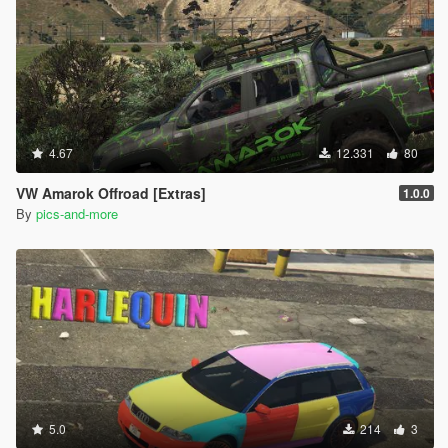
4.67
12.331
80
VW Amarok Offroad [Extras]
1.0.0
By
pics-and-more
5.0
214
3