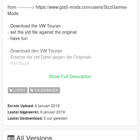
from ---------> https://www.gta5-mods.com/users/SizzGames-
Mods
- Download the VW Touran
- set the ytd file against the original
- have fun
- Download den VW Touran
- Ersetze die ytd Datei gegen die Originale
- Viel Spaß
Ersetzen von der YTD datei
Show Full Description
https://youtu.be/DH8fZ22uEug
LIVERY
VOLKSWAGEN
Many likes .... more cars
6 januari 2019
Eerste Upload:
More Cars on Facebook
6 januari 2019
Laatst bijgewerkt:
5 uur geleden
Laatst Gedownload:
https://www.facebook.com/GTAPicsAndMore
All Versions