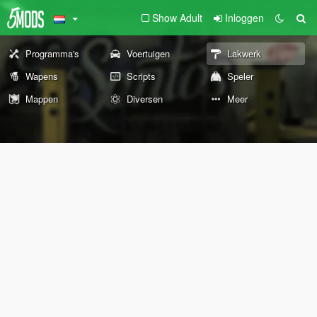
Show Adult
Inloggen
Programma's
Voertuigen
Lakwerk
Wapens
Scripts
Speler
Mappen
Diversen
Meer