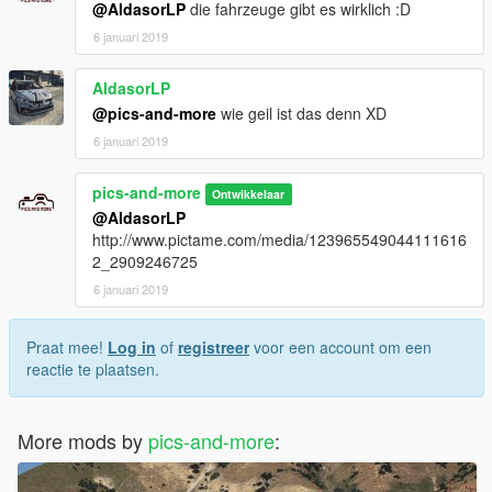
@AldasorLP
die fahrzeuge gibt es wirklich :D
6 januari 2019
AldasorLP
@pics-and-more
wie geil ist das denn XD
6 januari 2019
pics-and-more
Ontwikkelaar
@AldasorLP
http://www.pictame.com/media/123965549044111616
2_2909246725
6 januari 2019
Praat mee!
Log in
of
registreer
voor een account om een
reactie te plaatsen.
More mods by
pics-and-more
: