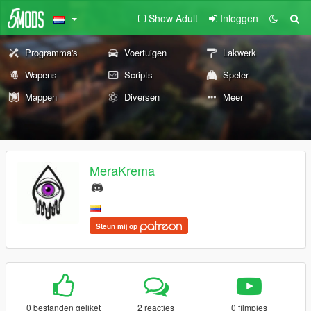
Show Adult
Inloggen
Programma's
Voertuigen
Lakwerk
Wapens
Scripts
Speler
Mappen
Diversen
Meer
MeraKrema
Steun mij op
0 bestanden geliket
2 reacties
0 filmpjes