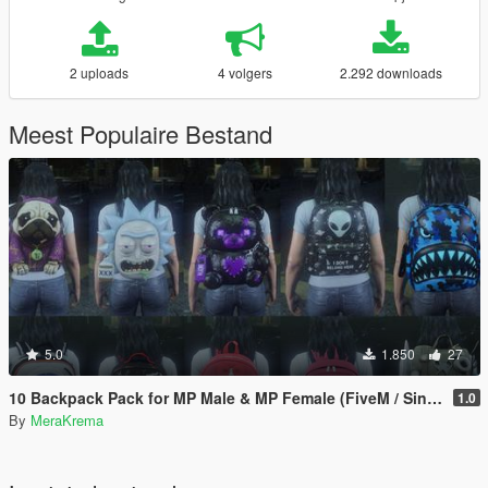
2 uploads
4 volgers
2.292 downloads
Meest Populaire Bestand
5.0
1.850
27
10 Backpack Pack for MP Male & MP Female (FiveM / Singleplayer)
1.0
By
MeraKrema