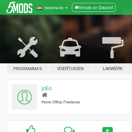
5mods on Discord
Nederlands
VOERTUIGEN
LAKWERK
PROGRAMMA'S
jcEo
Home Office Freelance