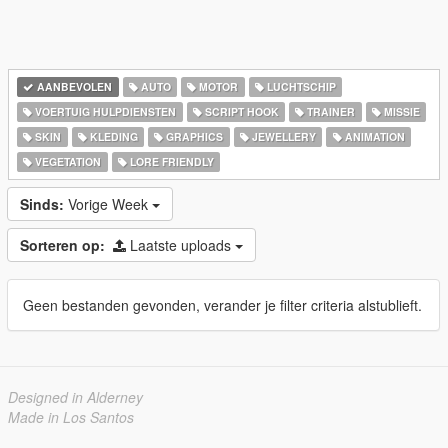
AANBEVOLEN
AUTO
MOTOR
LUCHTSCHIP
VOERTUIG HULPDIENSTEN
SCRIPT HOOK
TRAINER
MISSIE
SKIN
KLEDING
GRAPHICS
JEWELLERY
ANIMATION
VEGETATION
LORE FRIENDLY
Sinds:
Vorige Week
Sorteren op:
Laatste uploads
Geen bestanden gevonden, verander je filter criteria alstublieft.
Designed in Alderney
Made in Los Santos