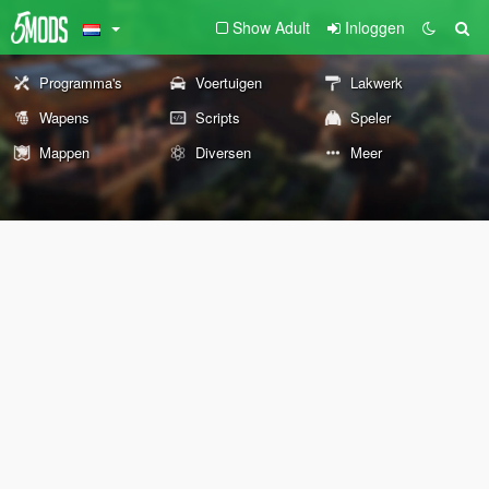
Show Adult
Inloggen
Programma's
Voertuigen
Lakwerk
Wapens
Scripts
Speler
Mappen
Diversen
Meer