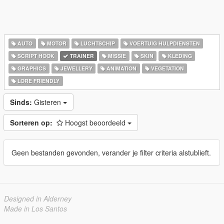
AUTO
MOTOR
LUCHTSCHIP
VOERTUIG HULPDIENSTEN
SCRIPT HOOK
TRAINER
MISSIE
SKIN
KLEDING
GRAPHICS
JEWELLERY
ANIMATION
VEGETATION
LORE FRIENDLY
Sinds:
Gisteren
Sorteren op:
Hoogst beoordeeld
Geen bestanden gevonden, verander je filter criteria alstublieft.
Designed in Alderney
Made in Los Santos