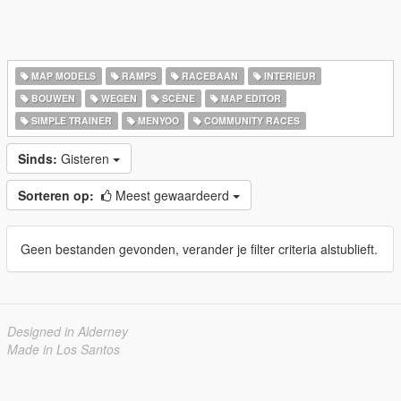
MAP MODELS
RAMPS
RACEBAAN
INTERIEUR
BOUWEN
WEGEN
SCÈNE
MAP EDITOR
SIMPLE TRAINER
MENYOO
COMMUNITY RACES
Sinds:
Gisteren
Sorteren op:
Meest gewaardeerd
Geen bestanden gevonden, verander je filter criteria alstublieft.
Designed in Alderney
Made in Los Santos