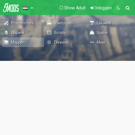
Show Adult
Inloggen
Programma's
Voertuigen
Lakwerk
Wapens
Scripts
Speler
Mappen
Diversen
Meer