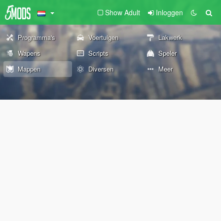
Show Adult
Inloggen
Programma's
Voertuigen
Lakwerk
Wapens
Scripts
Speler
Mappen
Diversen
Meer