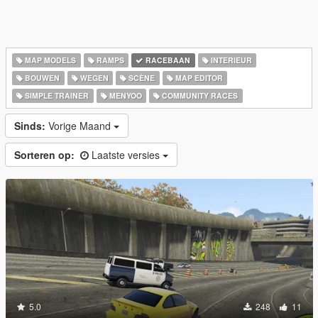
MAP MODELS
RAMPS
RACEBAAN
INTERIEUR
BOUWEN
WEGEN
SCÈNE
MAP EDITOR
SIMPLE TRAINER
MENYOO
COMMUNITY RACES
Sinds:
Vorige Maand
Sorteren op:
Laatste versies
5.0
248
11