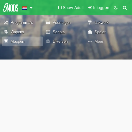
Show Adult
Inloggen
Programma's
Voertuigen
Lakwerk
Wapens
Scripts
Speler
Mappen
Diversen
Meer