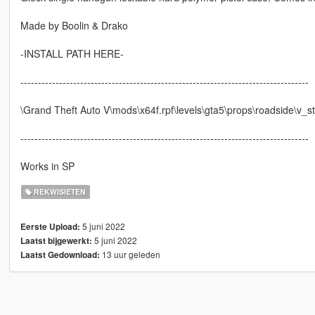
Made by Boolin & Drako
-INSTALL PATH HERE-
----------------------------------------------------------------------------------
\Grand Theft Auto V\mods\x64f.rpf\levels\gta5\props\roadside\v_st
----------------------------------------------------------------------------------
Works in SP
REKWISIETEN
5 juni 2022
Eerste Upload:
5 juni 2022
Laatst bijgewerkt:
13 uur geleden
Laatst Gedownload: