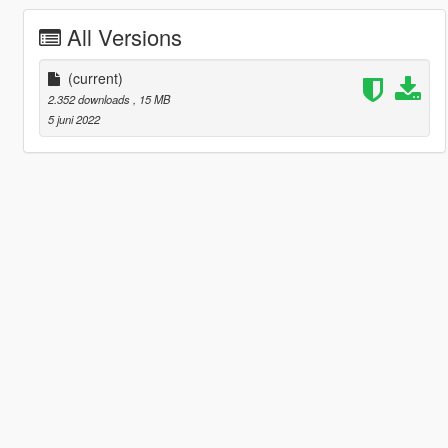
All Versions
(current)
2.352 downloads
, 15 MB
5 juni 2022