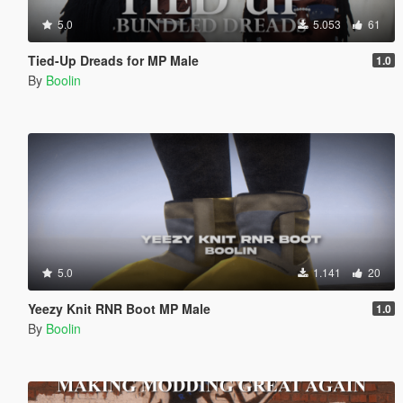
5.0
5.053
61
Tied-Up Dreads for MP Male
1.0
By
Boolin
5.0
1.141
20
Yeezy Knit RNR Boot MP Male
1.0
By
Boolin