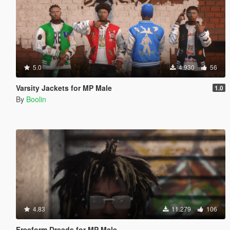
5.0
4.930
56
Varsity Jackets for MP Male
1.0
By
Boolin
4.83
11.279
106
Freeform Dreads for MP Male