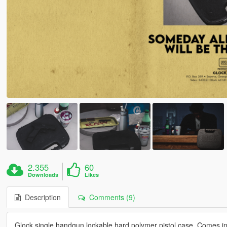
2.355
60
Downloads
Likes
Description
Comments (9)
Glock single handgun lockable hard polymer pistol case. Comes in