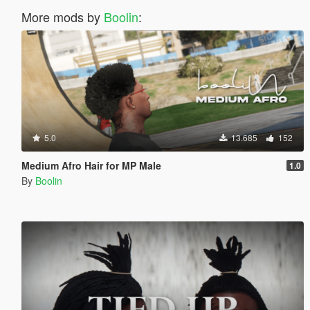
More mods by
Boolin
:
5.0
13.685
152
Medium Afro Hair for MP Male
1.0
By
Boolin