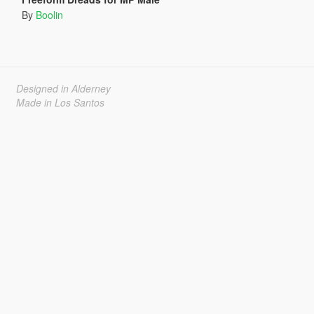
By
Boolin
Designed in Alderney
Made in Los Santos