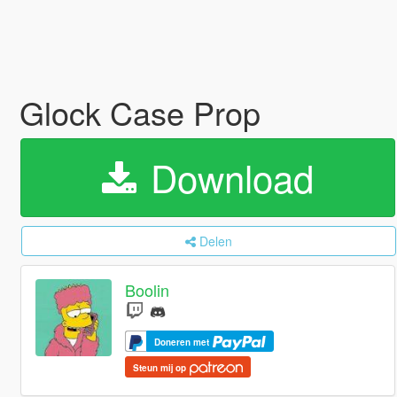
Glock Case Prop
Download
Delen
Boolin
Doneren met
Steun mij op