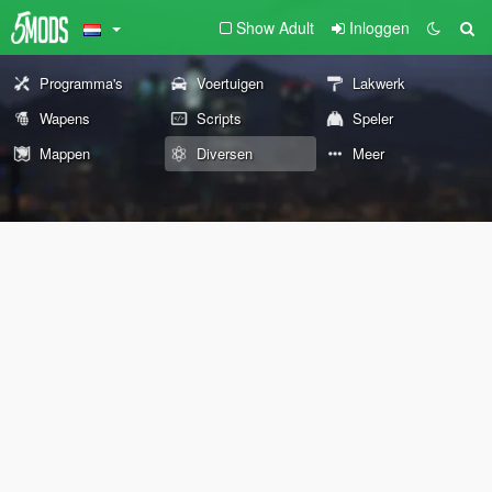
Show Adult
Inloggen
Programma's
Voertuigen
Lakwerk
Wapens
Scripts
Speler
Mappen
Diversen
Meer