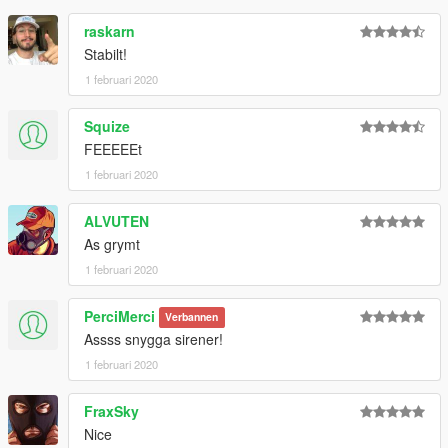
raskarn
Stabilt!
1 februari 2020
Squize
FEEEEEt
1 februari 2020
ALVUTEN
As grymt
1 februari 2020
PerciMerci
Verbannen
Assss snygga sirener!
1 februari 2020
FraxSky
Nice