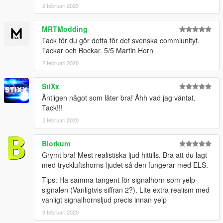
2 februari 2020
MRTModding
Tack för du gör detta för det svenska commiunityt.
Tackar och Bockar. 5/5 Martin Horn
2 februari 2020
StiXx
Äntligen något som låter bra! Åhh vad jag väntat.
Tack!!!
2 februari 2020
Blorkum
Grymt bra! Mest realistiska ljud hittills. Bra att du lagt
med tryckluftshorns-ljudet så den fungerar med ELS.
Tips: Ha samma tangent för signalhorn som yelp-
signalen (Vanligtvis siffran 2?). Lite extra realism med
vanligt signalhornsljud precis innan yelp
9 februari 2020