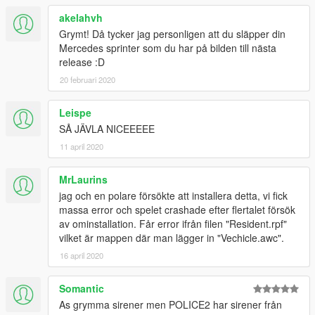
akelahvh
Grymt! Då tycker jag personligen att du släpper din
Mercedes sprinter som du har på bilden till nästa
release :D
20 februari 2020
Leispe
SÅ JÄVLA NICEEEEE
11 april 2020
MrLaurins
jag och en polare försökte att installera detta, vi fick
massa error och spelet crashade efter flertalet försök
av ominstallation. Får error ifrån filen "Resident.rpf"
vilket är mappen där man lägger in "Vechicle.awc".
16 april 2020
Somantic
As grymma sirener men POLICE2 har sirener från