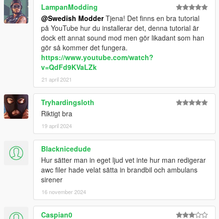
LampanModding
@Swedish Modder
Tjena! Det finns en bra tutorial
på YouTube hur du installerar det, denna tutorial är
dock ett annat sound mod men gör likadant som han
gör så kommer det fungera.
https://www.youtube.com/watch?
v=QdFd9KVaLZk
21 april 2021
Tryhardingsloth
Riktigt bra
19 april 2024
Blacknicedude
Hur sätter man in eget ljud vet inte hur man redigerar
awc filer hade velat sätta in brandbil och ambulans
sirener
16 november 2024
Caspian0