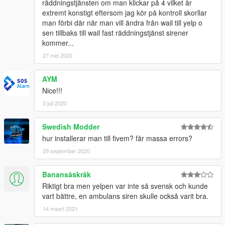
räddningstjänsten om man klickar på 4 vilket är
extremt konstigt eftersom jag kör på kontroll skorllar
man förbi där när man vill ändra från wail till yelp o
sen tillbaks till wail fast räddningstjänst sirener
kommer...
27 mei 2020
AYM
Nice!!!
3 juli 2020
Swedish Modder
hur installerar man till fivem? får massa errors?
29 september 2020
Banansåskräk
Riktigt bra men yelpen var inte så svensk och kunde
vart bättre, en ambulans siren skulle också varit bra.
14 maart 2021