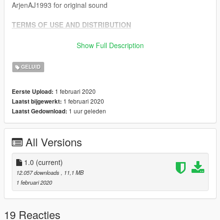
ArjenAJ1993 for original sound
TERMS OF USE AND DISTRIBUTION
This product it completely free and it is forbidden to exploit the
Show Full Description
product for personal, commercial or financial gain.
I take no responsibility for damage caused by this product.
GELUID
You may redistribute this product in its original state.
The information file “readme” must be alongside the product at
1 februari 2020
Eerste Upload:
all times.
1 februari 2020
Laatst bijgewerkt:
You are not allowed to convert, rip, alter or modify this file in
1 uur geleden
Laatst Gedownload:
any way without my permission.
Allowed for clan use: YES!
All Versions
1.0
(current)
12.057 downloads
, 11,1 MB
1 februari 2020
19 Reacties