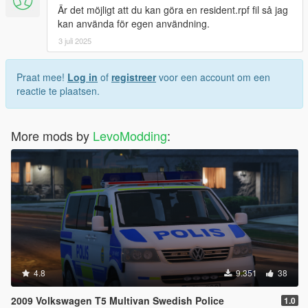
Är det möjligt att du kan göra en resident.rpf fil så jag
kan använda för egen användning.
3 juli 2025
Praat mee!
Log in
of
registreer
voor een account om een
reactie te plaatsen.
More mods by
LevoModding
:
4.8
9.351
38
2009 Volkswagen T5 Multivan Swedish Police
1.0