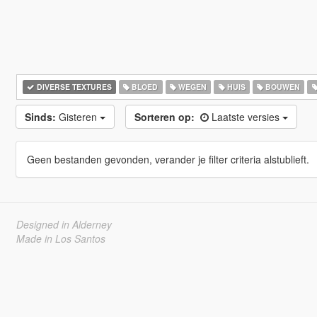
DIVERSE TEXTURES
BLOED
WEGEN
HUIS
BOUWEN
Sinds:
Gisteren
Sorteren op:
Laatste versies
Geen bestanden gevonden, verander je filter criteria alstublieft.
Designed in Alderney
Made in Los Santos