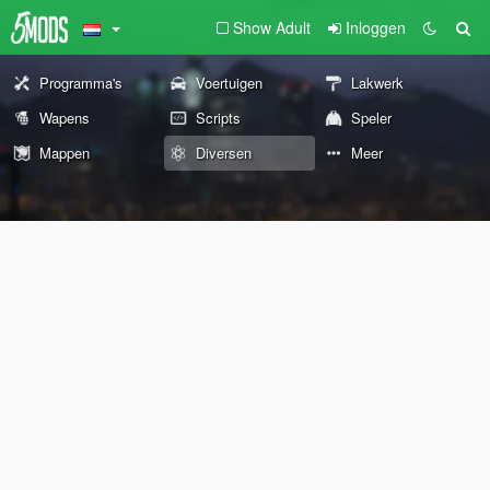
Show Adult
Inloggen
Programma's
Voertuigen
Lakwerk
Wapens
Scripts
Speler
Mappen
Diversen
Meer