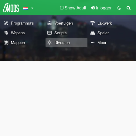
Show Adult
Inloggen
Programma's
Voertuigen
Lakwerk
Wapens
Scripts
Speler
Mappen
Diversen
Meer