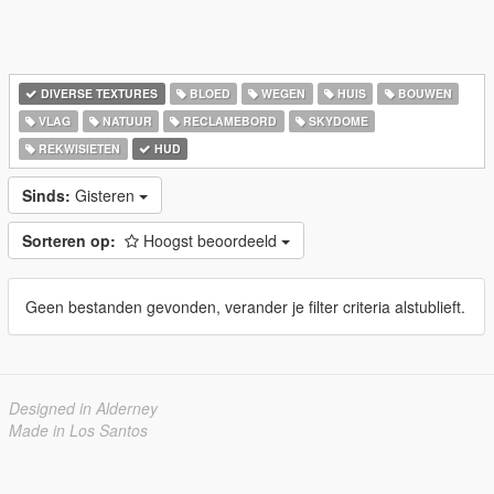
DIVERSE TEXTURES
BLOED
WEGEN
HUIS
BOUWEN
VLAG
NATUUR
RECLAMEBORD
SKYDOME
REKWISIETEN
HUD
Sinds:
Gisteren
Sorteren op:
Hoogst beoordeeld
Geen bestanden gevonden, verander je filter criteria alstublieft.
Designed in Alderney
Made in Los Santos