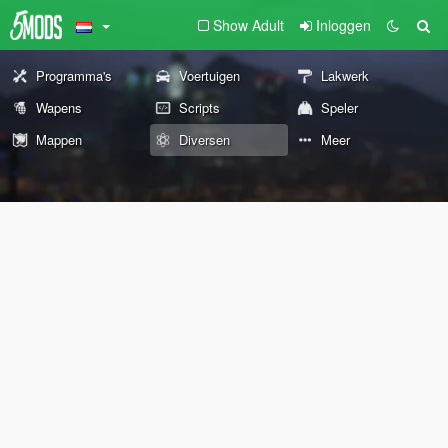
Show Adult
Inloggen
Programma's
Voertuigen
Lakwerk
Wapens
Scripts
Speler
Mappen
Diversen
Meer