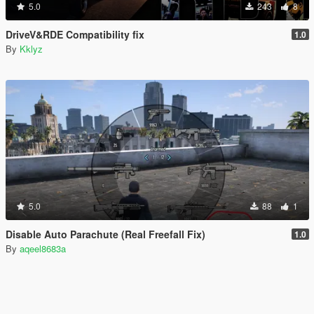
5.0
243
8
DriveV&RDE Compatibility fix
1.0
By
Kklyz
5.0
88
1
Disable Auto Parachute (Real Freefall Fix)
1.0
By
aqeel8683a