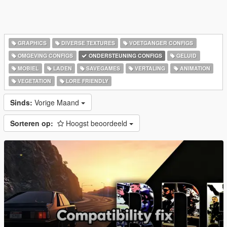
GRAPHICS
DIVERSE TEXTURES
VOETGANGER CONFIGS
OMGEVING CONFIGS
ONDERSTEUNING CONFIGS
GELUID
MOBIEL
LADEN
SAVEGAMES
VERTALING
ANIMATION
VEGETATION
LORE FRIENDLY
Sinds:
Vorige Maand
Sorteren op:
Hoogst beoordeeld