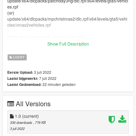
update/x64/dlcpacks/patchday3ng/dlc.rpf/x64/levels/gta5/vehicl
es.rpf
(or)
update/x64/dlcpacks/mpchristmas2/dlc.rpf/x64/levels/gta5/vehi
cles/xmas2vehicles.rpf
follow the original path of original model
Show Full Description
4. Close Open IV
LIVERY
Replaced vehicle -mule
3 juli 2022
Eerste Upload:
7 juli 2022
Laatst bijgewerkt:
22 minuten geleden
Laatst Gedownload:
All Versions
1.0
(current)
336 downloads
, 778 KB
3 juli 2022