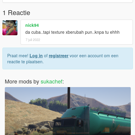
1 Reactie
nick94
da cuba..tapi texture xberubah pun..knpa tu ehhh
7 juli 2022
Praat mee!
Log in
of
registreer
voor een account om een
reactie te plaatsen.
More mods by
sukachef
: