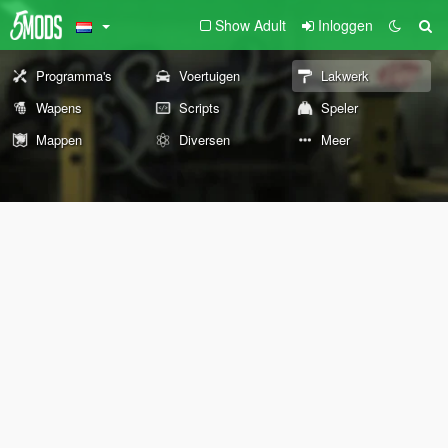
Show Adult
Inloggen
Programma's
Voertuigen
Lakwerk
Wapens
Scripts
Speler
Mappen
Diversen
Meer