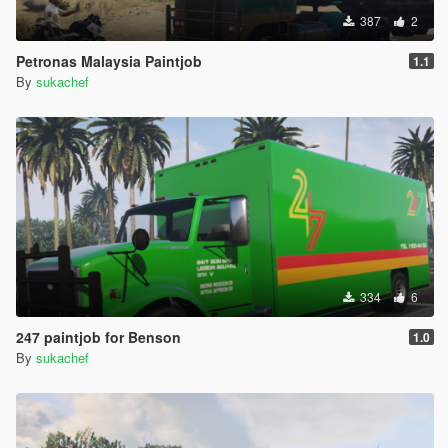
387
2
Petronas Malaysia Paintjob
1.1
By
sukachef
334
6
247 paintjob for Benson
1.0
By
sukachef