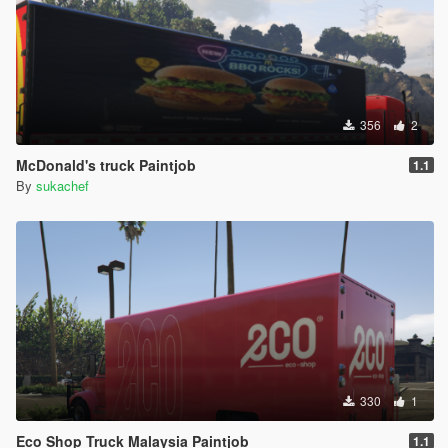
356
2
McDonald's truck Paintjob
1.1
By
sukachef
330
1
Eco Shop Truck Malaysia Paintjob
1.1