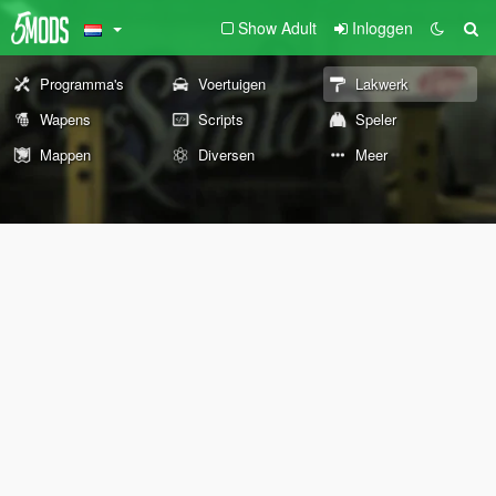
Show Adult
Inloggen
Programma's
Voertuigen
Lakwerk
Wapens
Scripts
Speler
Mappen
Diversen
Meer