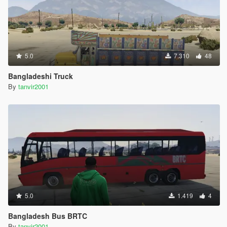
5.0
7.310
48
Bangladeshi Truck
By
tanvir2001
5.0
1.419
4
Bangladesh Bus BRTC
By
tanvir2001