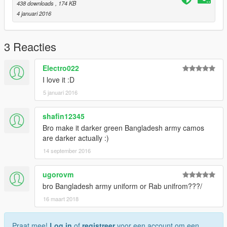
438 downloads
, 174 KB
4 januari 2016
3 Reacties
Electro022
I love it :D
5 januari 2016
shafin12345
Bro make it darker green Bangladesh army camos
are darker actually :)
14 september 2016
ugorovm
bro Bangladesh army uniform or Rab unifrom???/
16 maart 2018
Praat mee!
Log in
of
registreer
voor een account om een