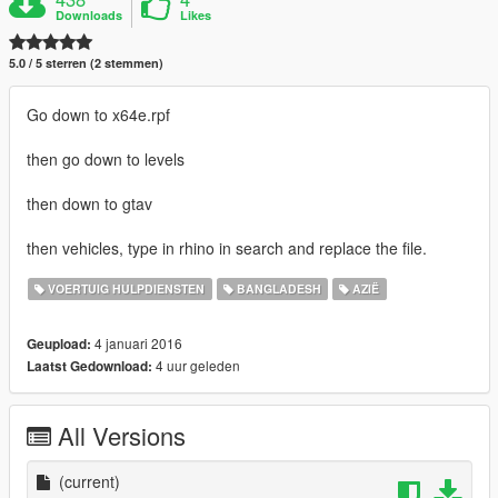
Downloads
Likes
5.0 / 5 sterren (2 stemmen)
Go down to x64e.rpf
then go down to levels
then down to gtav
then vehicles, type in rhino in search and replace the file.
VOERTUIG HULPDIENSTEN
BANGLADESH
AZIË
4 januari 2016
Geupload:
4 uur geleden
Laatst Gedownload:
All Versions
(current)