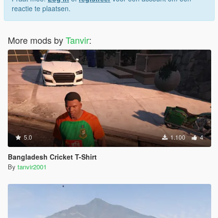
reactie te plaatsen.
More mods by
Tanvir
:
5.0
1.100
4
Bangladesh Cricket T-Shirt
By
tanvir2001