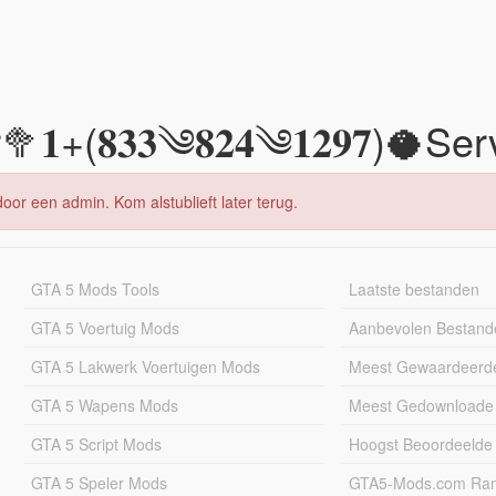
(𝟖𝟑𝟑༄𝟖𝟐𝟒༄𝟏𝟐𝟗𝟕)🥥Ser
oor een admin. Kom alstublieft later terug.
GTA 5 Mods Tools
Laatste bestanden
GTA 5 Voertuig Mods
Aanbevolen Bestand
GTA 5 Lakwerk Voertuigen Mods
Meest Gewaardeerd
GTA 5 Wapens Mods
Meest Gedownloade
GTA 5 Script Mods
Hoogst Beoordeelde
GTA 5 Speler Mods
GTA5-Mods.com Rang