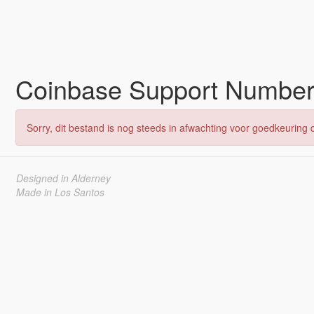
Coinbase Support Number🥦𝟏+
Sorry, dit bestand is nog steeds in afwachting voor goedkeuring d
Designed in Alderney
Made in Los Santos