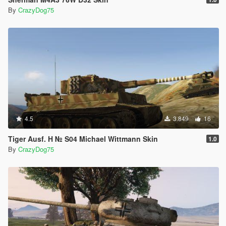
By
CrazyDog75
4.5
3.849
16
Tiger Ausf. H № S04 Michael Wittmann Skin
1.0
By
CrazyDog75