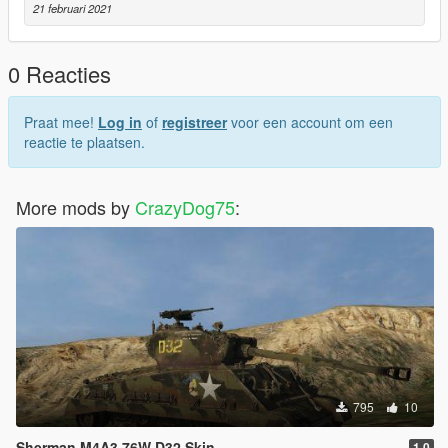
21 februari 2021
0 Reacties
Praat mee!
Log in
of
registreer
voor een account om een
reactie te plaatsen.
More mods by
CrazyDog75
:
795
10
Sherman M4A3 76W D32 Skin
1.0