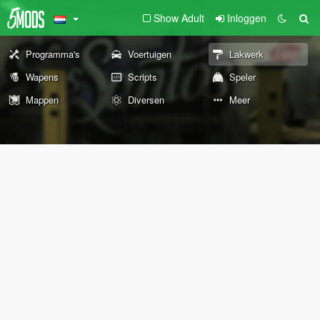
Show Adult
Inloggen
Programma's
Voertuigen
Lakwerk
Wapens
Scripts
Speler
Mappen
Diversen
Meer