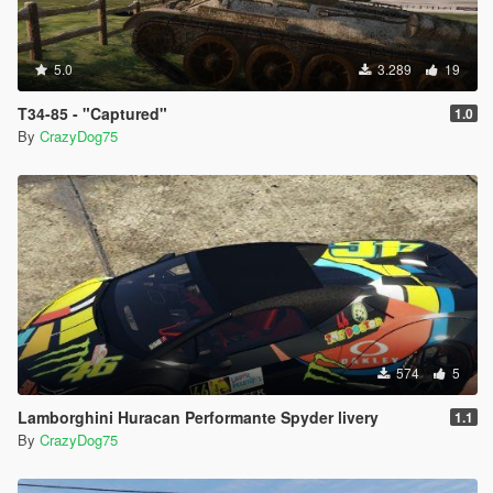
5.0
3.289
19
T34-85 - "Captured"
1.0
By
CrazyDog75
574
5
Lamborghini Huracan Performante Spyder livery
1.1
By
CrazyDog75