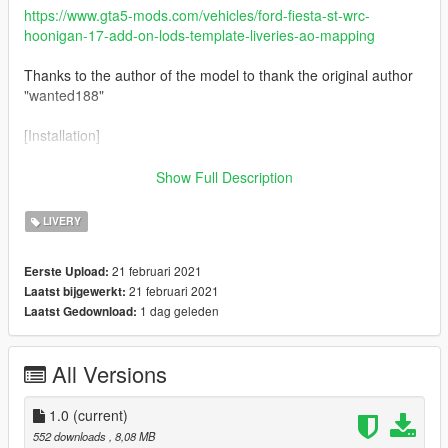
https://www.gta5-mods.com/vehicles/ford-fiesta-st-wrc-
hoonigan-17-add-on-lods-template-liveries-ao-mapping
Thanks to the author of the model to thank the original author
"wanted188"
[Installation]
Use OpenIV to make these changes.
Show Full Description
1. Add new livery
LIVERY
Use OpenIV Grand Theft Auto
21 februari 2021
Eerste Upload:
V\update\x64\dlcpacks\fiestawrc\dlc.rpf\x64\levels\gta5\vehicles
21 februari 2021
Laatst bijgewerkt:
\vehicles.rpf\
1 dag geleden
Laatst Gedownload:
Drag the "livery" folder map into fiestawrc.ytd
All Versions
1.0
(current)
552 downloads
, 8,08 MB