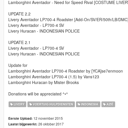
Lamborghini Aventador - Need for Speed Rival [COSTUME LIVER
UPDATE 2.2
Livery Aventador LP700-4 Roadster [Add-On/SV/ER/50th/LB/DMC
Livery Aventador - LP700-4 SV
Livery Huracan - INDONESIAN POLICE
UPDATE 2.1
Livery Aventador - LP700-4 SV
Livery Huracan - INDONESIAN POLICE
Update for
Lamborghini Aventador LP700-4 Roadster by [YCA]se7enmoon
Lamborghini Aventador LP700-4 (1.5) by Vans123
Lamborghini Huracan by Mister Brooks
Donations will be appreciated ^•^
LIVERY
VOERTUIG HULPDIENSTEN
INDONESIA
AZIË
12 november 2015
Eerste Upload:
26 oktober 2017
Laatst bijgewerkt: