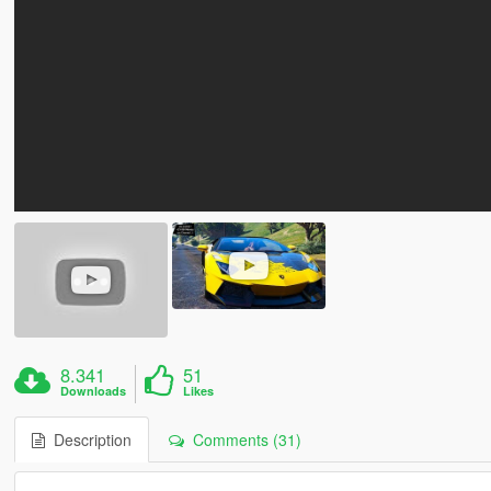
8.341
51
Downloads
Likes
Description
Comments (31)