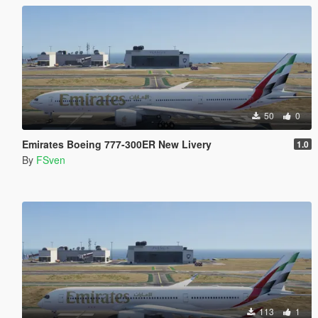
50
0
Emirates Boeing 777-300ER New Livery
1.0
By
FSven
113
1