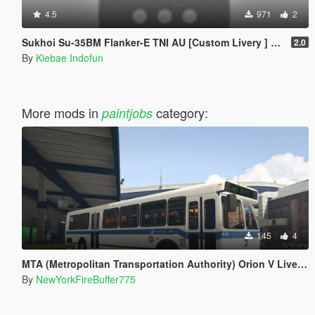
4.5
971
2
Sukhoi Su-35BM Flanker-E TNI AU [Custom Livery ] HD version 2
2.0
By
Kiebae Indofun
More mods in
category:
paintjobs
145
4
MTA (Metropolitan Transportation Authority) Orion V Livery Pack
By
NewYorkFireBuffer775