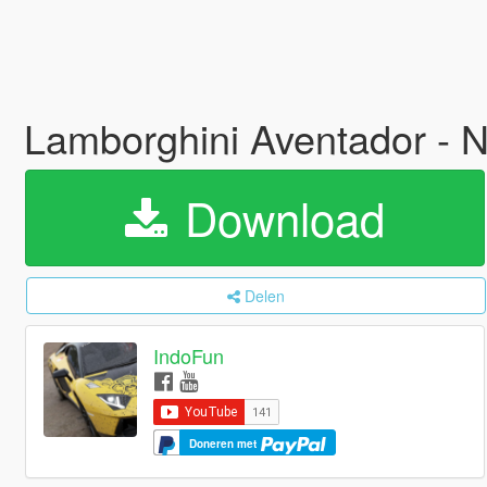
Lamborghini Aventador - 
Download
Delen
IndoFun
Doneren met