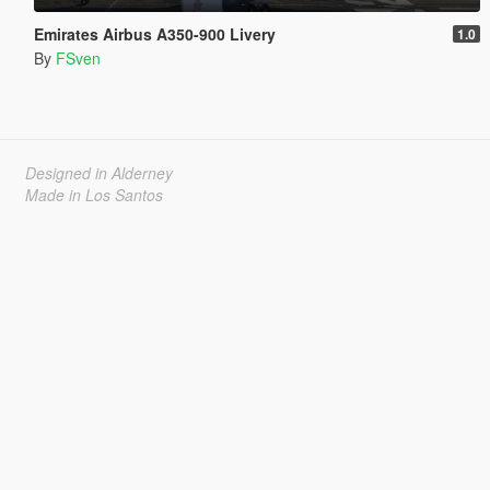
Emirates Airbus A350-900 Livery
1.0
By
FSven
Designed in Alderney
Made in Los Santos