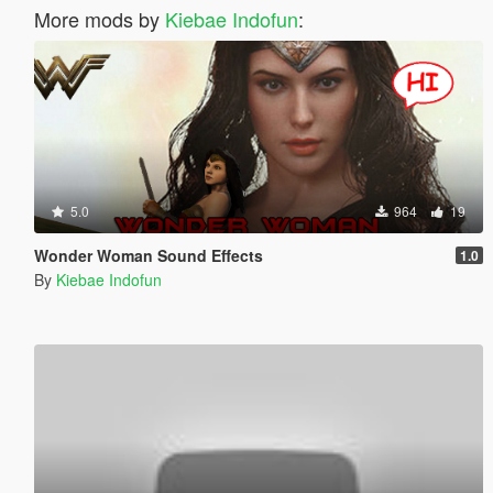
More mods by
Kiebae Indofun
:
5.0
964
19
Wonder Woman Sound Effects
1.0
By
Kiebae Indofun