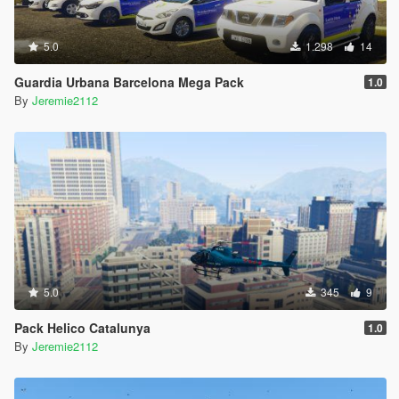
5.0
1.298
14
Guardia Urbana Barcelona Mega Pack
1.0
By
Jeremie2112
5.0
345
9
Pack Helico Catalunya
1.0
By
Jeremie2112