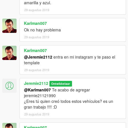
amarilla y azul.
29 augustus 2019
Karlman007
Ok no hay problema
29 augustus 2019
Karlman007
@Jeremie2112
entra en mi instagram y te paso el
template
29 augustus 2019
Jeremie2112
Ontwikkelaar
@Karlman007
Te acabo de agregar
jeremie21121990
¿Eres tú quien creó todos estos vehículos? es un
gran trabajo !!!! :D
29 augustus 2019
Karlman007