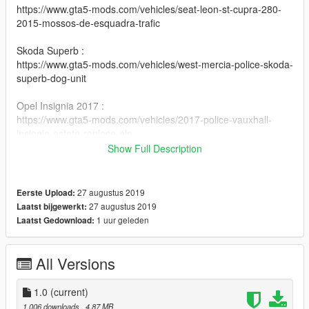
https://www.gta5-mods.com/vehicles/seat-leon-st-cupra-280-
2015-mossos-de-esquadra-trafic
Skoda Superb :
https://www.gta5-mods.com/vehicles/west-mercia-police-skoda-
superb-dog-unit
Opel Insignia 2017 :
https://www.gta5-mods.com/vehicles/2017-police-vauxhall-
insignia-estate-replace-els
Show Full Description
Opel Astra Estate :
https://www.gta5-mods.com/paintjobs/police-scotland-2015-
vauxhall-astra
27 augustus 2019
Eerste Upload:
27 augustus 2019
Laatst bijgewerkt:
1 uur geleden
Laatst Gedownload:
All Versions
1.0
(current)
1.006 downloads
, 4,87 MB