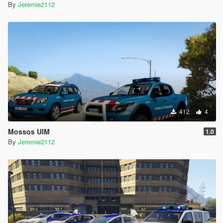
By
Jeremie2112
412
4
Mossos UIM
1.0
By
Jeremie2112