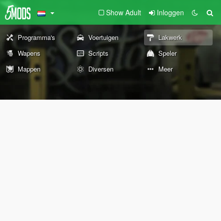
Show Adult
Inloggen
Programma's
Voertuigen
Lakwerk
Wapens
Scripts
Speler
Mappen
Diversen
Meer