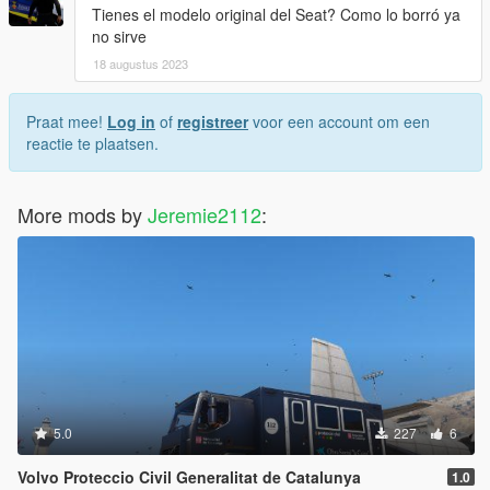
Tienes el modelo original del Seat? Como lo borró ya
no sirve
18 augustus 2023
Praat mee!
Log in
of
registreer
voor een account om een
reactie te plaatsen.
More mods by
Jeremie2112
:
5.0
227
6
Volvo Proteccio Civil Generalitat de Catalunya
1.0