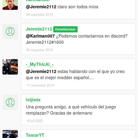
@Jeremie2112
claro son todos míos
30 augustus 2019
Jeremie2112
Ontwikkelaar
@Karlman007
¿Podemos contactarnos en discord?
Jeremie2112#1600
30 augustus 2019
-_MyThIcAl_-
@Jeremie2112
estas hablando con el que yo creo
que es el mejor modder español....
17 november 2019
ivijimix
Una pregunta amigo, a qué vehículo del juego
remplazan? Gracias de antemano
18 juli 2022
TestarYT