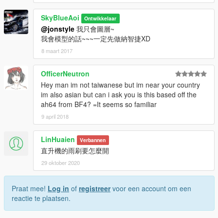
SkyBlueAoi
Ontwikkelaar
@jonstyle
我只會圖層~
我會模型的話~~~一定先做納智捷XD
8 maart 2017
OfficerNeutron
Hey man im not taiwanese but im near your country
im also asian but can i ask you is this based off the
ah64 from BF4? =It seems so familiar
9 april 2018
LinHuaien
Verbannen
直升機的雨刷要怎麼開
29 oktober 2020
Praat mee!
Log in
of
registreer
voor een account om een
reactie te plaatsen.