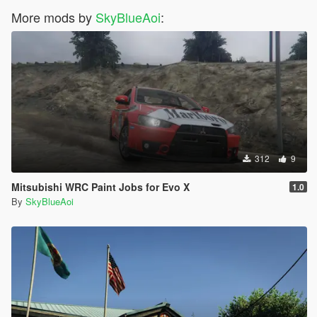
More mods by
SkyBlueAoi
:
312
9
Mitsubishi WRC Paint Jobs for Evo X
1.0
By
SkyBlueAoi