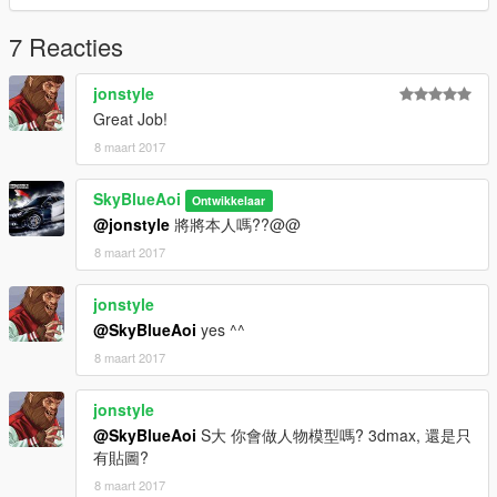
7 Reacties
jonstyle
Great Job!
8 maart 2017
SkyBlueAoi
Ontwikkelaar
@jonstyle
將將本人嗎??@@
8 maart 2017
jonstyle
@SkyBlueAoi
yes ^^
8 maart 2017
jonstyle
@SkyBlueAoi
S大 你會做人物模型嗎? 3dmax, 還是只
有貼圖?
8 maart 2017