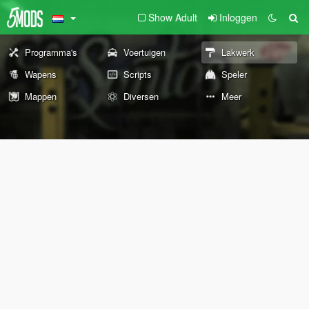
Show Adult
Inloggen
Programma's
Voertuigen
Lakwerk
Wapens
Scripts
Speler
Mappen
Diversen
Meer