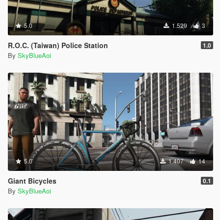
5.0
1.529
3
R.O.C. (Taiwan) Police Station
1.0
By
SkyBlueAoi
5.0
1.407
14
Giant Bicycles
0.1
By
SkyBlueAoi