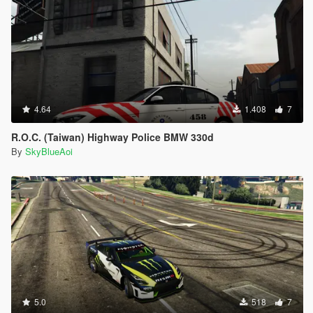
4.64
1.408
7
R.O.C. (Taiwan) Highway Police BMW 330d
By
SkyBlueAoi
5.0
518
7