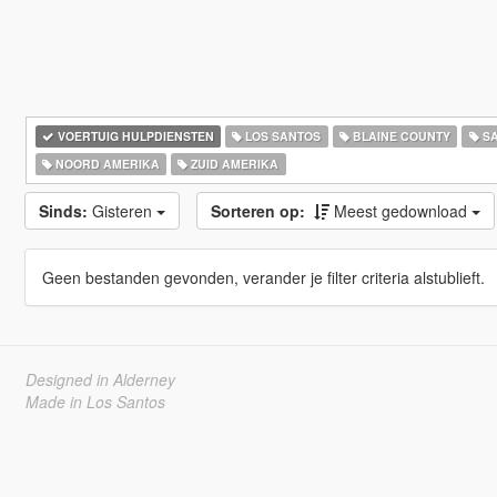
VOERTUIG HULPDIENSTEN
LOS SANTOS
BLAINE COUNTY
SA
NOORD AMERIKA
ZUID AMERIKA
Sinds:
Gisteren
Sorteren op:
Meest gedownload
Geen bestanden gevonden, verander je filter criteria alstublieft.
Designed in Alderney
Made in Los Santos