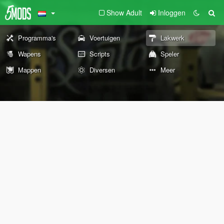
Show Adult
Inloggen
Programma's
Voertuigen
Lakwerk
Wapens
Scripts
Speler
Mappen
Diversen
Meer