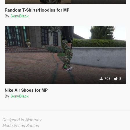
Random T-Shirts/Hoodies for MP
By
SonyBlack
768
8
Nike Air Shoes for MP
By
SonyBlack
Designed in Alderney
Made in Los Santos