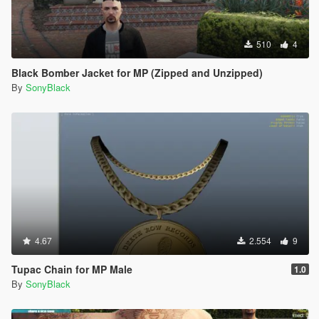
510
4
Black Bomber Jacket for MP (Zipped and Unzipped)
By
SonyBlack
4.67
2.554
9
Tupac Chain for MP Male
1.0
By
SonyBlack