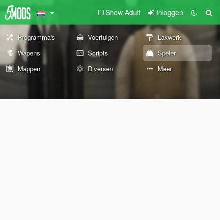
Show Adult
Inloggen
Programma's
Voertuigen
Lakwerk
Wapens
Scripts
Speler
Mappen
Diversen
Meer