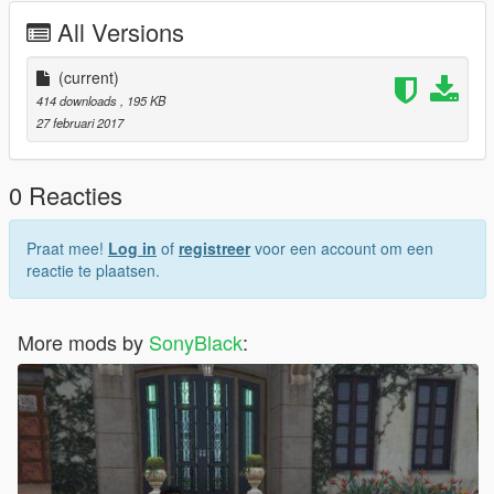
All Versions
(current)
414 downloads
, 195 KB
27 februari 2017
0 Reacties
Praat mee!
Log in
of
registreer
voor een account om een
reactie te plaatsen.
More mods by
SonyBlack
: