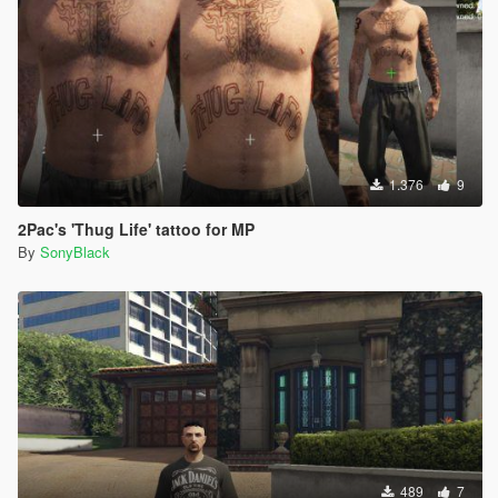
1.376
9
2Pac's 'Thug Life' tattoo for MP
By
SonyBlack
489
7