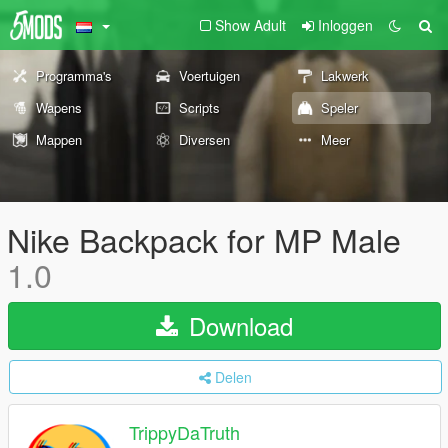
Show Adult
Inloggen
Programma's
Voertuigen
Lakwerk
Wapens
Scripts
Speler
Mappen
Diversen
Meer
Nike Backpack for MP Male
1.0
Download
Delen
TrippyDaTruth