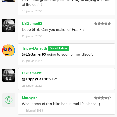
of the outfit?
19 januari 2022
LSGamer93
Dope Shxt. Can you make for Frank.?
25 januari 2022
TrippyDaTruth
Ontwikkelaar
@LSGamer93
going to soon on my discord
26 januari 2022
LSGamer93
@TrippyDaTruth
Bet.
26 januari 2022
Matoy97_
What name of this Nike bag in real life please :)
14 februari 2023