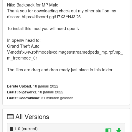
Nike Backpack for MP Male
Thank you for downloading check out my other stuff on my
discord https://discord.gg/U7X3ENJ3D6
To install this mod you will need openiv
In openiv head to:
Grand Theft Auto
V\mods\x64v.rpf\models\cdimages\streamedpeds_mp.rpf\mp_
m_freemode_01
The files are drag and drop ready just place in this folder
18 januari 2022
Eerste Upload:
18 januari 2022
Laatst bijgewerkt:
31 minuten geleden
Laatst Gedownload:
All Versions
1.0
(current)