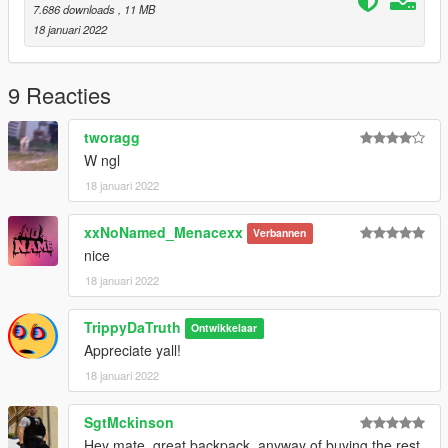
7.686 downloads
, 11 MB
18 januari 2022
9 Reacties
tworagg
W ngl
18 januari 2022
xxNoNamed_Menacexx
Verbannen
nice
18 januari 2022
TrippyDaTruth
Ontwikkelaar
Appreciate yall!
18 januari 2022
SgtMckinson
Hey mate, great backpack, anyway of buying the rest