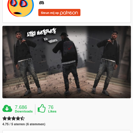
Steun mij op
7.686
76
Downloads
Likes
4.75 / 5 sterren (6 stemmen)