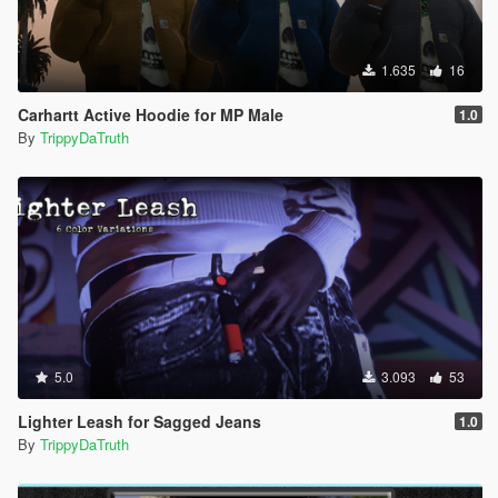
1.635
16
Carhartt Active Hoodie for MP Male
1.0
By
TrippyDaTruth
5.0
3.093
53
Lighter Leash for Sagged Jeans
1.0
By
TrippyDaTruth