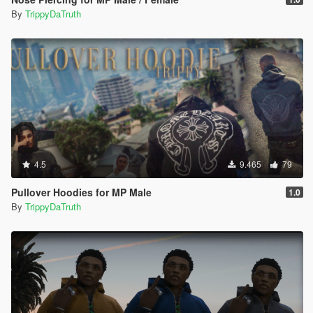
By
TrippyDaTruth
4.5
9.465
79
Pullover Hoodies for MP Male
1.0
By
TrippyDaTruth