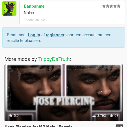
Banbanme
Noice
18 februari 2023
Praat mee!
Log in
of
registreer
voor een account om een
reactie te plaatsen.
More mods by
TrippyDaTruth
:
5.0
3.793
63
Nose Piercing for MP Male / Female
1.0