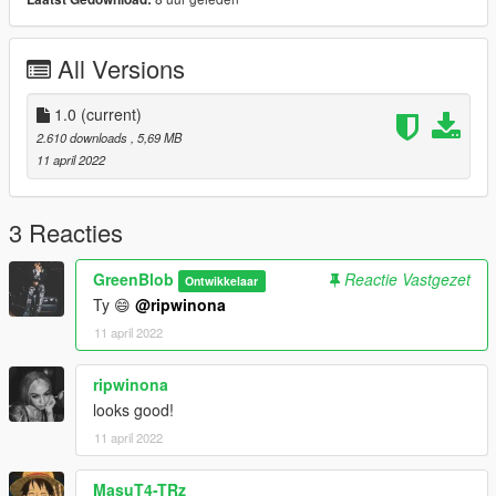
All Versions
1.0
(current)
2.610 downloads
, 5,69 MB
11 april 2022
3 Reacties
GreenBlob
Reactie Vastgezet
Ontwikkelaar
Ty 😄
@ripwinona
11 april 2022
ripwinona
looks good!
11 april 2022
MasuT4-TRz