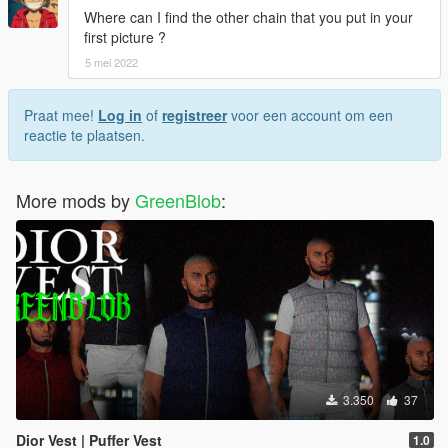
Where can I find the other chain that you put in your
first picture ?
5 mei 2022
Praat mee!
Log in
of
registreer
voor een account om een
reactie te plaatsen.
More mods by
GreenBlob
:
3.350
37
Dior Vest | Puffer Vest
1.0