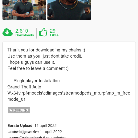
2.610
29
Downloads
Likes
Thank you for downloading my chains :)
Use them as you, just dont take credit.
I hope u guys can use it.
Feel free to leave a comment :)
----Singleplayer Installation----
Grand Theft Auto
V\x64v.rpf\models\cdimages\streamedpeds_mp.rpf\mp_m_free
mode_01
KLEDING
11 april 2022
Eerste Upload:
11 april 2022
Laatst bijgewerkt:
8 uur geleden
Laatst Gedownload: