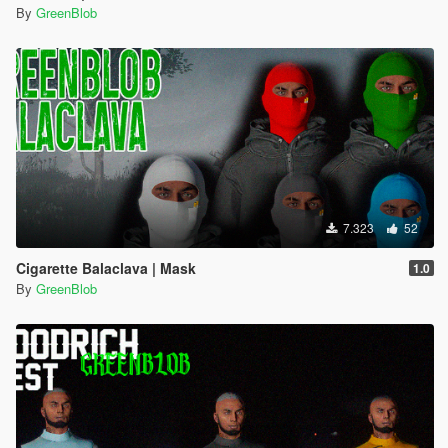
By
GreenBlob
7.323
52
Cigarette Balaclava | Mask
1.0
By
GreenBlob