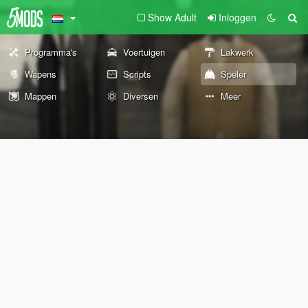
Show Adult
Inloggen
Programma's
Voertuigen
Lakwerk
Wapens
Scripts
Speler
Mappen
Diversen
Meer