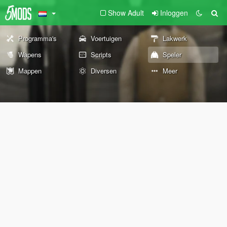
Show Adult
Inloggen
Programma's
Voertuigen
Lakwerk
Wapens
Scripts
Speler
Mappen
Diversen
Meer