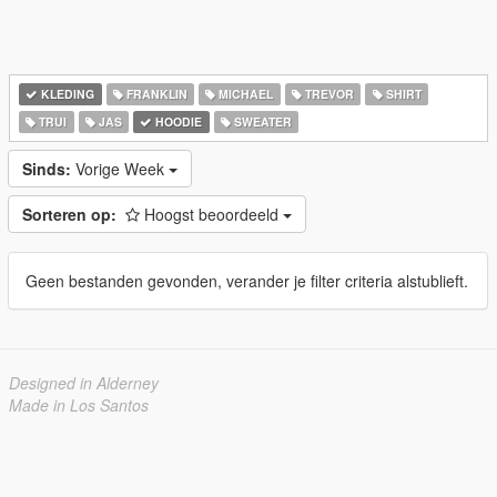
KLEDING
FRANKLIN
MICHAEL
TREVOR
SHIRT
TRUI
JAS
HOODIE
SWEATER
Sinds:
Vorige Week
Sorteren op:
Hoogst beoordeeld
Geen bestanden gevonden, verander je filter criteria alstublieft.
Designed in Alderney
Made in Los Santos