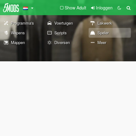
Show Adult
Inloggen
Programma's
Voertuigen
Lakwerk
Wapens
Scripts
Speler
Mappen
Diversen
Meer