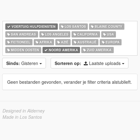
VOERTUIG HULPDIENSTEN
LOS SANTOS
BLAINE COUNTY
SAN ANDREAS
LOS ANGELES
CALIFORNIA
USA
FICTIONEEL
AFRIKA
AZIË
AUSTRALIË
EUROPA
MIDDEN OOSTEN
NOORD AMERIKA
ZUID AMERIKA
Sinds:
Gisteren
Sorteren op:
Laatste uploads
Geen bestanden gevonden, verander je filter criteria alstublieft.
Designed in Alderney
Made in Los Santos