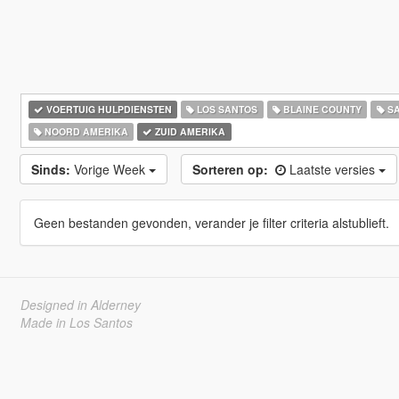
VOERTUIG HULPDIENSTEN
LOS SANTOS
BLAINE COUNTY
SA
NOORD AMERIKA
ZUID AMERIKA
Sinds:
Vorige Week
Sorteren op:
Laatste versies
Geen bestanden gevonden, verander je filter criteria alstublieft.
Designed in Alderney
Made in Los Santos