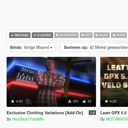
MICHAEL
KLEDING
SCHOENEN
PET
HAAR
OGEN
Sinds:
Vorige Maand
Sorteren op:
Meest gewaarde
4.92
391
32
4.25
Exclusive Clothing Variations [Add-On]
Leatt GPX 5.5 &
1.0
By
HeySlickThatsMe
By
NOTVAN0S