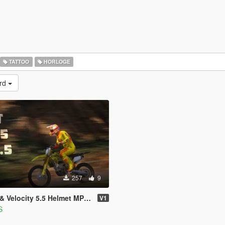
TATTOO
HORLOGE
erd
257
9
 Velocity 5.5 Helmet MP & SP
V1
S