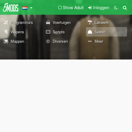
Show Adult
Inloggen
Programma's
Voertuigen
Lakwerk
Wapens
Scripts
Speler
Mappen
Diversen
Meer