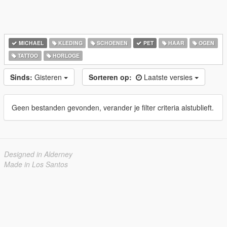
MICHAEL
KLEDING
SCHOENEN
PET
HAAR
OGEN
TATTOO
HORLOGE
Sinds:
Gisteren
Sorteren op:
Laatste versies
Geen bestanden gevonden, verander je filter criteria alstublieft.
Designed in Alderney
Made in Los Santos