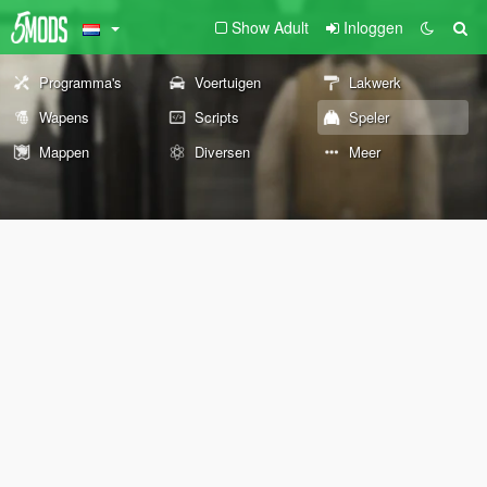
Show Adult
Inloggen
Programma's
Voertuigen
Lakwerk
Wapens
Scripts
Speler
Mappen
Diversen
Meer