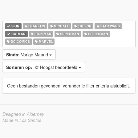
SKIN
FRANKLIN
MICHAEL
TREVOR
STAR WARS
BATMAN
IRON MAN
SUPERMAN
SPIDERMAN
DC COMICS
MARVEL
Sinds:
Vorige Maand
Sorteren op:
Hoogst beoordeeld
Geen bestanden gevonden, verander je filter criteria alstublieft.
Designed in Alderney
Made in Los Santos