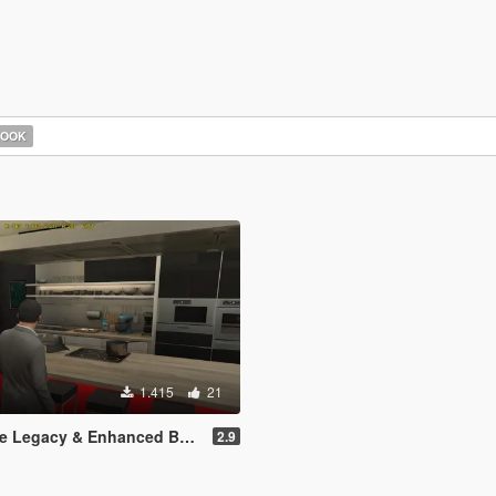
HOOK
1.415
21
Legacy & Enhanced BETA TEST
2.9