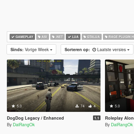
GAMEPLAY
ASI
.NET
LUA
GTALUA
RAGE PLUGIN 
Sinds:
Vorige Week
Sorteren op:
Laatste versies
5.0
74
4
5.0
DogDog Legacy / Enhanced
Roleplay Alone 
1.1
By
DaiRangOk
By
DaiRangOk