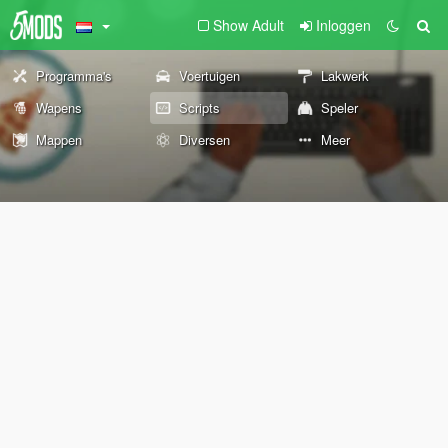
Show Adult
Inloggen
Programma's
Voertuigen
Lakwerk
Wapens
Scripts
Speler
Mappen
Diversen
Meer