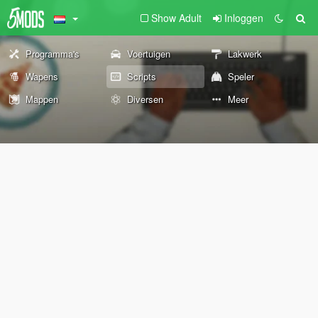
Show Adult
Inloggen
Programma's
Voertuigen
Lakwerk
Wapens
Scripts
Speler
Mappen
Diversen
Meer