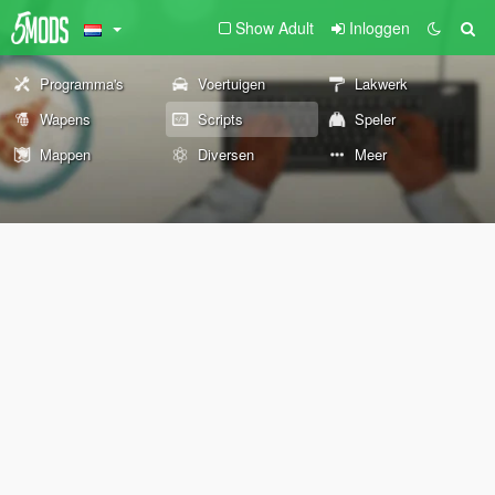
Show Adult
Inloggen
Programma's
Voertuigen
Lakwerk
Wapens
Scripts
Speler
Mappen
Diversen
Meer