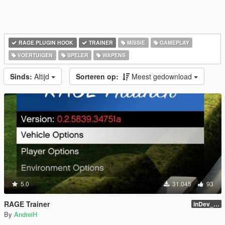
RAGE PLUGIN HOOK
TRAINER
MISSIE
GAMEPLAY
VOERTUIGEN
SPELER
WAPENS
Sinds:
Altijd
Sorteren op:
Meest gedownload
5.0
31.045
93
RAGE Trainer
inDev_0.4.145 (16112)
By
AndreiH