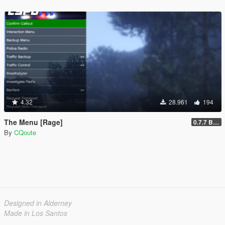
4.32
28.961
194
The Menu [Rage]
0.7.7 Beta
By
CQoute
Designed in Alderney
Made in Los Santos