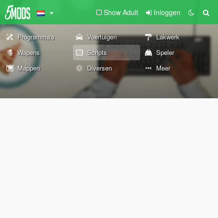
Show Adult
Inloggen
Programma's
Voertuigen
Lakwerk
Wapens
Scripts
Speler
Mappen
Diversen
Meer