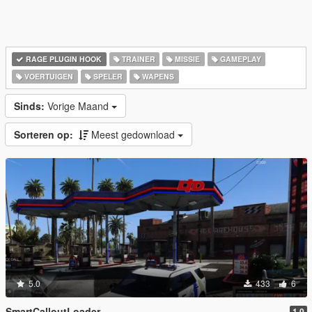
RAGE PLUGIN HOOK
TRAINER
MISSIE
GAMEPLAY
VOERTUIGEN
SPELER
WAPENS
Sinds:
Vorige Maand
Sorteren op:
Meest gedownload
5.0
433
6
SmartCalloutLoader
1.0