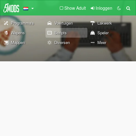
Show Adult
Inloggen
Programma's
Voertuigen
Lakwerk
Wapens
Scripts
Speler
Mappen
Diversen
Meer