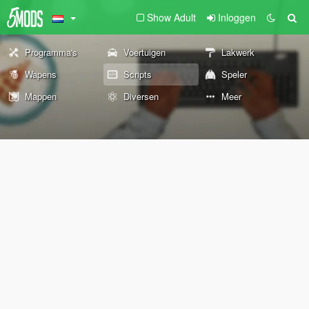
Show Adult
Inloggen
Programma's
Voertuigen
Lakwerk
Wapens
Scripts
Speler
Mappen
Diversen
Meer