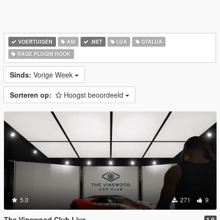
VOERTUIGEN
ASI
.NET
LUA
GTALUA
RAGE PLUGIN HOOK
Sinds:
Vorige Week
Sorteren op:
Hoogst beoordeeld
5.0
271
9
The Vinewood Club Live
1.0