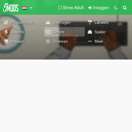
Show Adult
Inloggen
Programma's
Voertuigen
Lakwerk
Wapens
Scripts
Speler
Mappen
Diversen
Meer