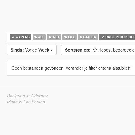
WAPENS
ASI
.NET
LUA
GTALUA
RAGE PLUGIN HO
Sinds:
Vorige Week
Sorteren op:
Hoogst beoordeel
Geen bestanden gevonden, verander je filter criteria alstublieft.
Designed in Alderney
Made in Los Santos