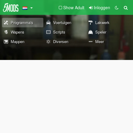
Show Adult
Inloggen
Programma's
Voertuigen
Lakwerk
Wapens
Scripts
Speler
Mappen
Diversen
Meer