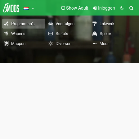
Show Adult
Inloggen
Programma's
Voertuigen
Lakwerk
Wapens
Scripts
Speler
Mappen
Diversen
Meer