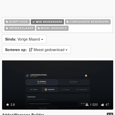
SCRIPT HOOK
MOD BEHEERDERS
CONFIGURATIE BEWERKERS
ONTWIKKELAARS
MODEL RESOURCE
Sinds:
Vorige Maand
Sorteren op:
Meest gedownload
3.8
1.520
47
AddonWeapons Builder
1.2