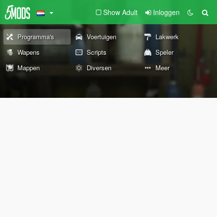
Show Adult
Inloggen
Programma's
Voertuigen
Lakwerk
Wapens
Scripts
Speler
Mappen
Diversen
Meer