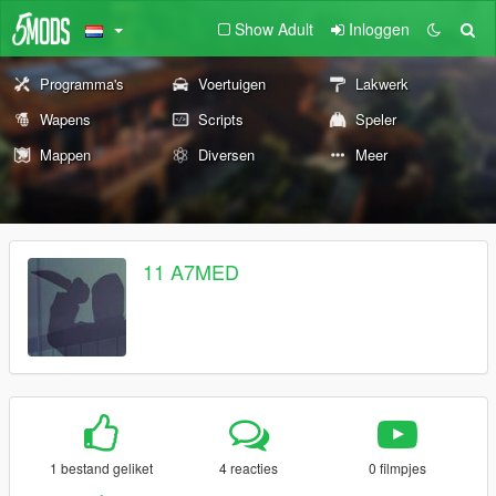
Show Adult
Inloggen
Programma's
Voertuigen
Lakwerk
Wapens
Scripts
Speler
Mappen
Diversen
Meer
11 A7MED
1 bestand geliket
4 reacties
0 filmpjes