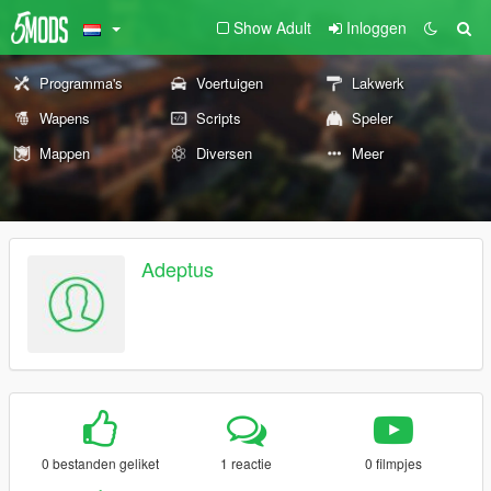
Show Adult
Inloggen
Programma's
Voertuigen
Lakwerk
Wapens
Scripts
Speler
Mappen
Diversen
Meer
Adeptus
0 bestanden geliket
1 reactie
0 filmpjes