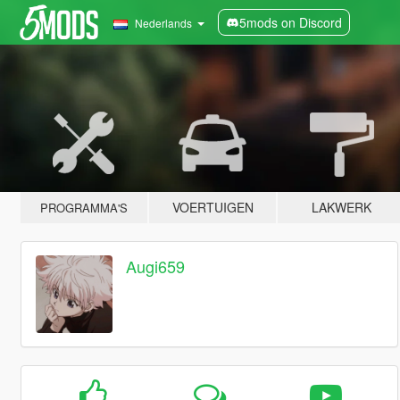
5mods on Discord
Nederlands
VOERTUIGEN
LAKWERK
PROGRAMMA'S
Augi659