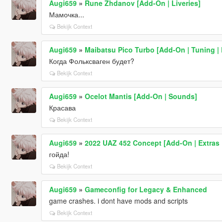
Augi659
»
Rune Zhdanov [Add-On | Liveries]
Мамочка...
Bekijk Context
Augi659
»
Maibatsu Pico Turbo [Add-On | Tuning | 
Когда Фольксваген будет?
Bekijk Context
Augi659
»
Ocelot Mantis [Add-On | Sounds]
Красава
Bekijk Context
Augi659
»
2022 UAZ 452 Concept [Add-On | Extras 
гойда!
Bekijk Context
Augi659
»
Gameconfig for Legacy & Enhanced
game crashes. i dont have mods and scripts
Bekijk Context