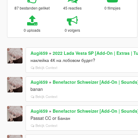
87 bestanden geliket
45 reacties
0 filmpjes
0 uploads
0 volgers
Augi659
»
2022 Lada Vesta SP [Add-On | Extras | Tu
наклейка 4К на лобовом будет?
Bekijk Context
Augi659
»
Benefactor Schweizer [Add-On | Sounds
banan
Bekijk Context
Augi659
»
Benefactor Schweizer [Add-On | Sounds
Passat CC or Банан
Bekijk Context