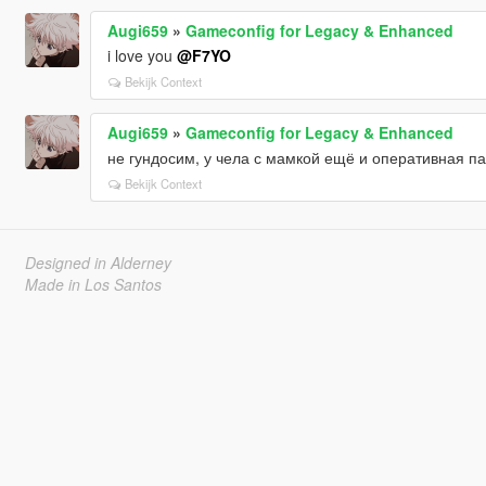
Augi659
»
Gameconfig for Legacy & Enhanced
i love you
@F7YO
Bekijk Context
Augi659
»
Gameconfig for Legacy & Enhanced
не гундосим, у чела с мамкой ещё и оперативная п
Bekijk Context
Designed in Alderney
Made in Los Santos