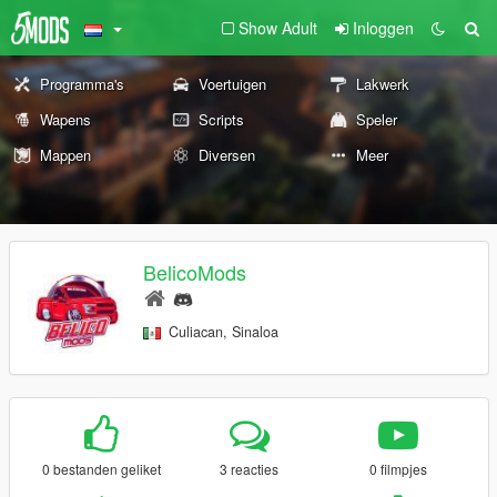
Show Adult
Inloggen
Programma's
Voertuigen
Lakwerk
Wapens
Scripts
Speler
Mappen
Diversen
Meer
BelicoMods
Culiacan, Sinaloa
0 bestanden geliket
3 reacties
0 filmpjes