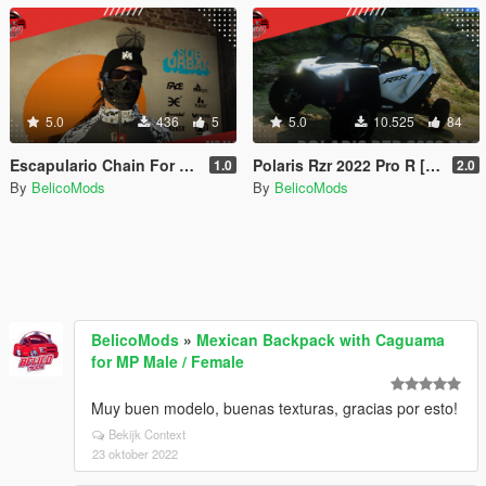
5.0
436
5
5.0
10.525
84
Escapulario Chain For MP Male
Polaris Rzr 2022 Pro R [Add-On]
1.0
2.0
By
BelicoMods
By
BelicoMods
BelicoMods
»
Mexican Backpack with Caguama
for MP Male / Female
Muy buen modelo, buenas texturas, gracias por esto!
Bekijk Context
23 oktober 2022